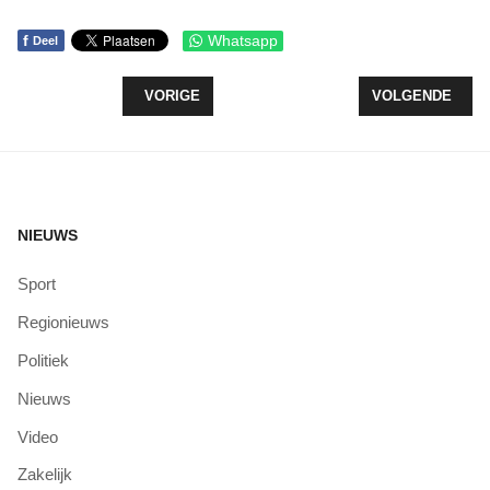
f
Whatsapp
Deel
VORIG ARTIKEL: COMMISSARIS VERBEEK MAANT 
VOLGENDE ARTI
VORIGE
VOLGENDE
NIEUWS
Sport
Regionieuws
Politiek
Nieuws
Video
Zakelijk