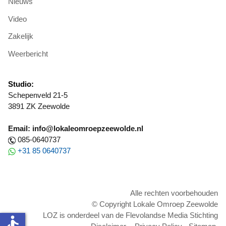
Nieuws
Video
Zakelijk
Weerbericht
Studio:
Schepenveld 21-5
3891 ZK Zeewolde
Email: info@lokaleomroepzeewolde.nl
085-0640737
+31 85 0640737
Alle rechten voorbehouden
© Copyright Lokale Omroep Zeewolde
LOZ is onderdeel van de Flevolandse Media Stichting
accessible