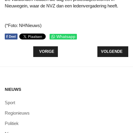
Nieuwegein, waar de NVZ dan een ledenvergadering heeft.
(*Foto: NHNieuws)
f
Whatsapp
Deel
VORIG ARTIKEL: PATIËNTEN ZIEKENHUIS ST JA
VOLGENDE ARTI
VORIGE
VOLGENDE
NIEUWS
Sport
Regionieuws
Politiek