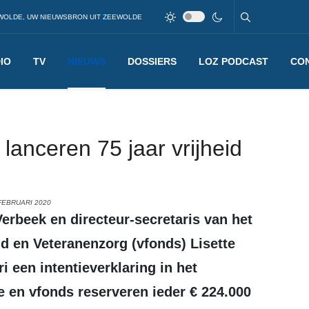
WOLDE, UW NIEUWSBRON UIT ZEEWOLDE
IO
TV
NIEUWS
DOSSIERS
LOZ PODCAST
CO
 lanceren 75 jaar vrijheid
FEBRUARI 2020
id en Veteranenzorg (vfonds) Lisette
 een intentieverklaring in het
e en vfonds reserveren ieder € 224.000