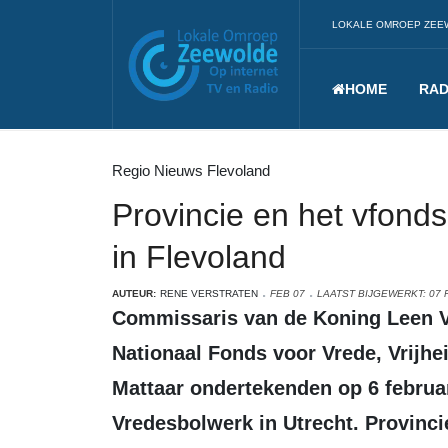
LOKALE OMROEP ZEE
HOME
RAD
Regio Nieuws Flevoland
Provincie en het vfonds
in Flevoland
AUTEUR:
RENE VERSTRATEN
FEB 07
LAATST BIJGEWERKT: 07 
Commissaris van de Koning Leen Verbeek en directeur-secretaris van het
Nationaal Fonds voor Vrede, Vrijhe
Mattaar ondertekenden op 6 februari
Vredesbolwerk in Utrecht. Provinci