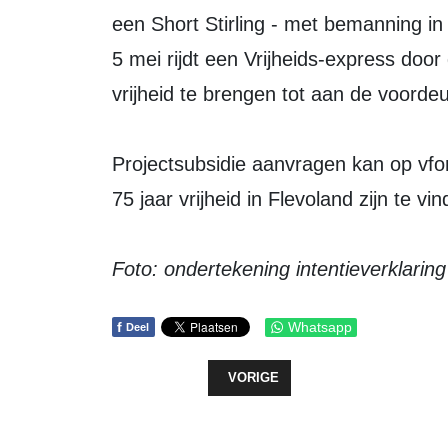
een Short Stirling - met bemanning in
5 mei rijdt een Vrijheids-express door
vrijheid te brengen tot aan de voorde
Projectsubsidie aanvragen kan op vfon
75 jaar vrijheid in Flevoland zijn te v
Foto: ondertekening intentieverklaring
f
Whatsapp
Deel
VORIG ARTIKEL: REGIO: WEGWER
VORIGE