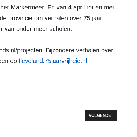
 het Markermeer. En van 4 april tot en met
 de provincie om verhalen over 75 jaar
ur van onder meer scholen.
ds.nl/projecten. Bijzondere verhalen over
inden op
flevoland.75jaarvrijheid.nl
KZAAMHEDEN HARDERDIJK
VOLGENDE ARTIKEL: S
VOLGENDE