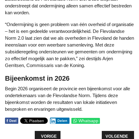
onderstreept dat ondermijning alleen samen effectief bestreden
kan worden.
“Ondermijning is geen probleem van één overheid of organisatie
– het is een gedeelde verantwoordelijkheid. De Flevolandse
Norm 2.0 laat zien dat we als overheden in Flevoland de handen
ineenslaan voor een weerbare samenleving. Met deze
subsidieregeling ondersteunen we gemeenten om ondermijning
zo effectief mogelijk aan te pakken,” zei destijds Arjen
Gerritsen, Commissaris van de Koning.
Bijeenkomst in 2026
Begin 2026 organiseert de provincie een bijeenkomst voor alle
ondertekenaars van de Flevolandse Norm. Tijdens deze
bijeenkomst worden de resultaten van lokale initiatieven
besproken en ervaringen uitgewisseld.
f
Whatsapp
Delen
Deel
VORIG ARTIKEL: PROVINCIE START FONDS VOOR
VOLGENDE ARTIK
VORIGE
VOLGENDE