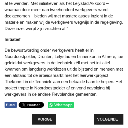
af te wenden. Met initiatieven als het Lelystad Akkoord –
waaraan door meer dan tweehonderd werkgevers wordt
deelgenomen – bieden wij met masterclasses inzicht in de
materie en maken wij de werkgevers wegwijs in de regelgeving.
Deze inzet werpt zijn vruchten af.”
Initiatief
De bewustwording onder werkgevers heeft er in
Noordoostpolder, Dronten, Lelystad en binnenkort in Almere, toe
geleid dat werkgevers in de techniek zélf met het initiatief
kwamen om langdurig werklozen uit de bijstand en mensen met
een afstand tot de arbeidsmarkt met het leerwerkproject
‘Toekomst in de Techniek’ aan een betaalde baan te helpen. Het
project trapte in Noordoostpolder af en vond navolging bij
werkgevers in de andere Flevolandse gemeenten.
f
Whatsapp
Deel
VORIG ARTIKEL: INLOOPAVONDEN PROJECT OO
VOLGENDE ARTI
VORIGE
VOLGENDE