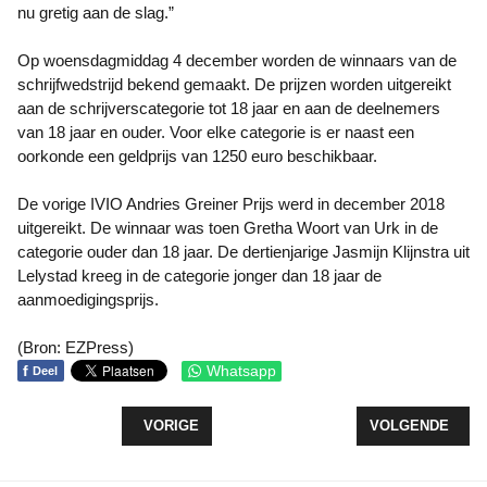
nu gretig aan de slag.”
Op woensdagmiddag 4 december worden de winnaars van de
schrijfwedstrijd bekend gemaakt. De prijzen worden uitgereikt
aan de schrijverscategorie tot 18 jaar en aan de deelnemers
van 18 jaar en ouder. Voor elke categorie is er naast een
oorkonde een geldprijs van 1250 euro beschikbaar.
De vorige IVIO Andries Greiner Prijs werd in december 2018
uitgereikt. De winnaar was toen Gretha Woort van Urk in de
categorie ouder dan 18 jaar. De dertienjarige Jasmijn Klijnstra uit
Lelystad kreeg in de categorie jonger dan 18 jaar de
aanmoedigingsprijs.
(Bron: EZPress)
f
Whatsapp
Deel
VORIG ARTIKEL: WINDPARK ZEEWOLDE START 
VOLGENDE ARTI
VORIGE
VOLGENDE