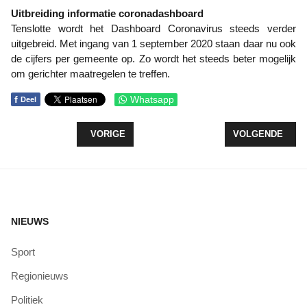
Uitbreiding informatie coronadashboard
Tenslotte wordt het Dashboard Coronavirus steeds verder
uitgebreid. Met ingang van 1 september 2020 staan daar nu ook
de cijfers per gemeente op. Zo wordt het steeds beter mogelijk
om gerichter maatregelen te treffen.
f
Whatsapp
Deel
VORIG ARTIKEL: MAXIMUM AANTAL ONTWIKKELA
VOLGENDE ARTI
VORIGE
VOLGENDE
NIEUWS
Sport
Regionieuws
Politiek