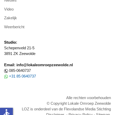
Nieuws
Video
Zakelijk
Weerbericht
Studio:
Schepenveld 21-5
3891 ZK Zeewolde
Email: info@lokaleomroepzeewolde.nl
085-0640737
+31 85 0640737
Alle rechten voorbehouden
© Copyright Lokale Omroep Zeewolde
LOZ is onderdeel van de Flevolandse Media Stichting
accessible
Disclaimer
-
Privacy Policy
-
Sitemap