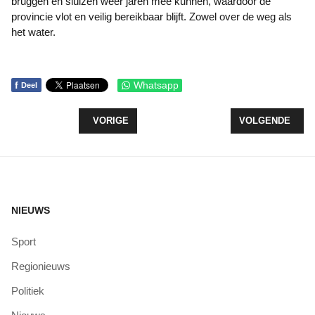
bruggen en sluizen weer jaren mee kunnen, waardoor de
provincie vlot en veilig bereikbaar blijft. Zowel over de weg als
het water.
f
Whatsapp
Deel
VORIG ARTIKEL: RVS: GEMEENTERAAD ALMERE
VOLGENDE ARTI
VORIGE
VOLGENDE
NIEUWS
Sport
Regionieuws
Politiek