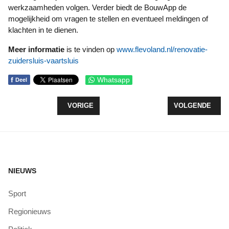
werkzaamheden volgen. Verder biedt de BouwApp de
mogelijkheid om vragen te stellen en eventueel meldingen of
klachten in te dienen.
Meer informatie
is te vinden op
www.flevoland.nl/renovatie-
zuidersluis-vaartsluis
f
Whatsapp
Deel
VORIG ARTIKEL: GRIJZE WIJK? VERGROEN SAMEN
VOLGENDE ARTI
VORIGE
VOLGENDE
NIEUWS
Sport
Regionieuws