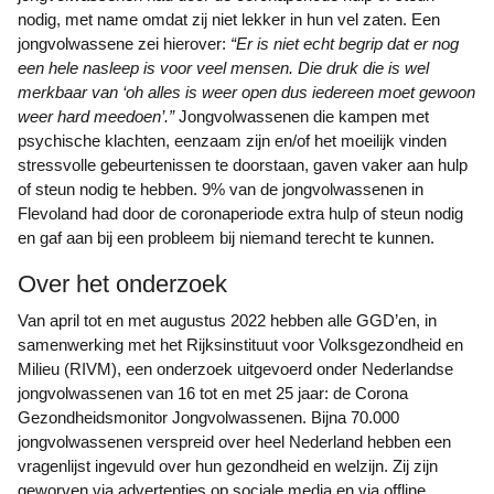
nodig, met name omdat zij niet lekker in hun vel zaten. Een
jongvolwassene zei hierover:
“Er is niet echt begrip dat er nog
een hele nasleep is voor veel mensen. Die druk die is wel
merkbaar van ‘oh alles is weer open dus iedereen moet gewoon
weer hard meedoen’.”
Jongvolwassenen die kampen met
psychische klachten, eenzaam zijn en/of het moeilijk vinden
stressvolle gebeurtenissen te doorstaan, gaven vaker aan hulp
of steun nodig te hebben. 9% van de jongvolwassenen in
Flevoland had door de coronaperiode extra hulp of steun nodig
en gaf aan bij een probleem bij niemand terecht te kunnen.
Over het onderzoek
Van april tot en met augustus 2022 hebben alle GGD’en, in
samenwerking met het Rijksinstituut voor Volksgezondheid en
Milieu (RIVM), een onderzoek uitgevoerd onder Nederlandse
jongvolwassenen van 16 tot en met 25 jaar: de Corona
Gezondheidsmonitor Jongvolwassenen. Bijna 70.000
jongvolwassenen verspreid over heel Nederland hebben een
vragenlijst ingevuld over hun gezondheid en welzijn. Zij zijn
geworven via advertenties op sociale media en via offline