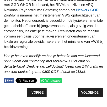
met GGD GHOR Nederland, het RIVM, het Nivel en ARQ
Nationaal Psychotrauma Centrum; samen het
Netwerk GOR
.
ZonMw is namens het ministerie van VWS opdrachtgever van
de monitor. Het onderzoek is bedoeld om de fysieke en mentale
gezondheidseffecten bij jongvolwassenen, als gevolg van de
coronacrisis, inzichtelijk te maken. Resultaten van de monitor
vormen een basis voor het adviseren en ondersteunen van
lokale en regionale beleidsmakers en het ministerie van VWS bij
beleidsvorming.
Heb je het even moeilijk en heb je behoefte aan een luisterend
oor? Neem dan contact op met 088-0767000 of chat op
deluisterlijn.nl. Denk je aan zelfdoding? Neem dan 24/7 gratis en
anoniem contact op met 0800-0113 of chat op 113.nl.
f
Whatsapp
Deel
VORIG ARTIKEL: CULTUURFONDS FLEVOLAND INV
VOLGENDE ARTIK
VORIGE
VOLGENDE