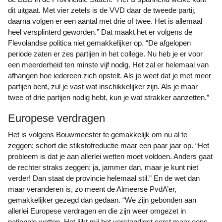
dit uitgaat. Met vier zetels is de VVD daar de tweede partij,
daarna volgen er een aantal met drie of twee. Het is allemaal
heel versplinterd geworden.” Dat maakt het er volgens de
Flevolandse politica niet gemakkelijker op. “De afgelopen
periode zaten er zes partijen in het college. Nu heb je er voor
een meerderheid ten minste vijf nodig. Het zal er helemaal van
afhangen hoe iedereen zich opstelt. Als je weet dat je met meer
partijen bent, zul je vast wat inschikkelijker zijn. Als je maar
twee of drie partijen nodig hebt, kun je wat strakker aanzetten.”
Europese verdragen
Het is volgens Bouwmeester te gemakkelijk om nu al te
zeggen: schort die stikstofreductie maar een paar jaar op. “Het
probleem is dat je aan allerlei wetten moet voldoen. Anders gaat
de rechter straks zeggen: ja, jammer dan, maar je kunt niet
verder! Dan staat de provincie helemaal stil.” En de wet dan
maar veranderen is, zo meent de Almeerse PvdA’er,
gemakkelijker gezegd dan gedaan. “We zijn gebonden aan
allerlei Europese verdragen en die zijn weer omgezet in
nationale wetten. Het lijkt mij het verstandigst eerst maar eens