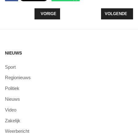
VORIG ARTIKEL: RUIM HELFT JONGVOLWASSENE
VOLGENDE ARTIK
VORIGE
VOLGENDE
NIEUWS
Sport
Regionieuws
Politiek
Nieuws
Video
Zakelijk
Weerbericht