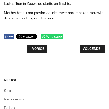
Ladies Tour in Zeewolde startte en finishte.
Met het besluit om provinciaal niet meer aan te haken, verdwijnt
de koers voorlopig uit Flevoland.
f
Whatsapp
Deel
VORIG ARTIKEL: ZEVEN MUZIKANTEN VAN AMVZ
VOLGENDE ARTI
VORIGE
VOLGENDE
NIEUWS
Sport
Regionieuws
Politiek