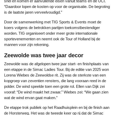
snel en komen er aanvullende eisen vanuit teams en de UCI.
“Daardoor lopen de kosten op voor de organisatie. De begroting
is de laatste jaren verveelvoudigd.”
Door de samenwerking met TIG Sports & Events moet de
koers volgens de betrokken partijen toekomstbestendiger
worden. TIG organiseert onder meer grote internationale
sportevenementen en neemt ook de Tour of Holland bij de
mannen voor zijn rekening.
Zeewolde was twee jaar decor
Zeewolde was de afgelopen twee jaar start- en finishplaats van
een etappe in de Simac Ladies Tour. Bij de editie van 2025 won
Lorena Wiebes de Zeewoldse rit. Zij was de sterkste van een
kopgroep van zeventien rensters, die lang vooraan reed in de
polder. De wind speelde toen een grote rol. Ellen van Dijk zei
vooraf: “De wind maakt het zwaar.” Wiebes zei: “We gaan zien
wat de wind ervan gaat maken.”
De etappe trok publiek op het Raadhuisplein en bij de finish aan
de Horsterweg. Het was de tweede keer op rij dat de Simac