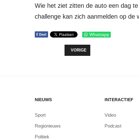
Wie het ziet zitten de auto een dag te laten staan en wil deelnemen aan de
challenge kan zich aanmelden op de 
f
Whatsapp
Deel
VORIG ARTIKEL: SIMAC LADIES T
VORIGE
NIEUWS
INTERACTIEF
Sport
Video
Regionieuws
Podcast
Politiek