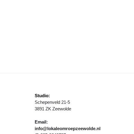
GELGRIEP OP BEDRIJF IN BIDDINGHUIZEN, 55.000 KIPPEN GERUIMD
Studio:
Schepenveld 21-5
3891 ZK Zeewolde
Email:
info@lokaleomroepzeewolde.nl