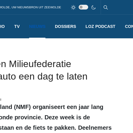
WOLDE, UW NIEUWSBRON UIT ZEEWOLDE
IO
TV
NIEUWS
DOSSIERS
LOZ PODCAST
CO
n Milieufederatie
auto een dag te laten
6
onde provincie. Deze week is de
 staan en de fiets te pakken. Deelnemers