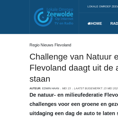
LOKALE OMROEP ZEE
HOME
RAD
Regio Nieuws Flevoland
Challenge van Natuur e
Flevoland daagt uit de 
staan
AUTEUR:
EDWIN HAAN
MEI 15
LAATST BIJGEWERKT: 15 MEI 202
De natuur- en milieufederatie Flevoland (NMF) organiseert een jaar lang
challenges voor een groene en gez
uitdaging een dag de auto te laten