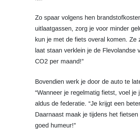
Zo spaar volgens hen brandstofkosten uit, verspreid je geen ongezonde
uitlaatgassen, zorg je voor minder gelu
kun je met de fiets overal komen. Ze z
laat staan verklein je de Flevolandse
CO2 per maand!”
Bovendien werk je door de auto te laten staan ook nog eens aan je gezondheid.
“Wanneer je regelmatig fietst, voel je j
aldus de federatie. “Je krijgt een bete
Daarnaast maak je tijdens het fietsen
goed humeur!”