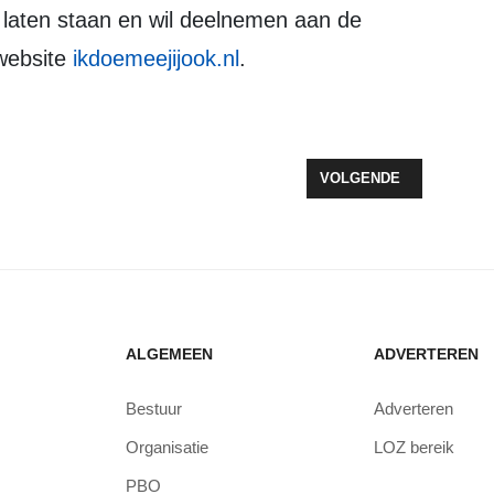
website
ikdoemeejijook.nl
.
OUR VERDWIJNT VOLLEDIG VAN HET TONEEL IN FLEVOLAND
VOLGENDE ARTIKEL: VO
VOLGENDE
ALGEMEEN
ADVERTEREN
Bestuur
Adverteren
Organisatie
LOZ bereik
PBO