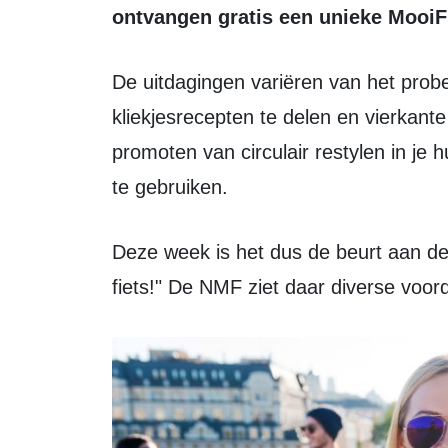
ontvangen gratis een unieke MooiFl
De uitdagingen variëren van het proberen minder voedsel te verspillen door
kliekjesrecepten te delen en vierkante
promoten van circulair restylen in je 
te gebruiken.
Deze week is het dus de beurt aan de challenge “Laat de auto staan en pak de
fiets!" De NMF ziet daar diverse voord