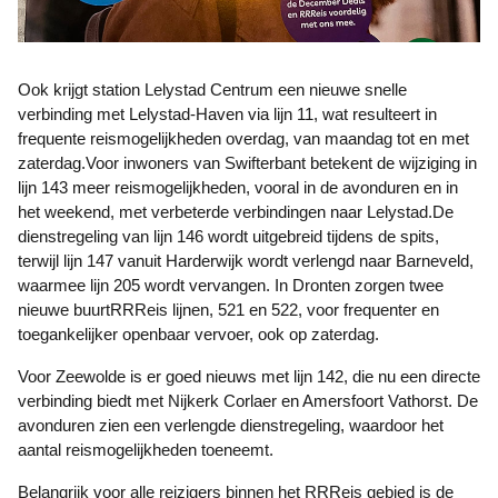
Ook krijgt station Lelystad Centrum een nieuwe snelle
verbinding met Lelystad-Haven via lijn 11, wat resulteert in
frequente reismogelijkheden overdag, van maandag tot en met
zaterdag.Voor inwoners van Swifterbant betekent de wijziging in
lijn 143 meer reismogelijkheden, vooral in de avonduren en in
het weekend, met verbeterde verbindingen naar Lelystad.De
dienstregeling van lijn 146 wordt uitgebreid tijdens de spits,
terwijl lijn 147 vanuit Harderwijk wordt verlengd naar Barneveld,
waarmee lijn 205 wordt vervangen. In Dronten zorgen twee
nieuwe buurtRRReis lijnen, 521 en 522, voor frequenter en
toegankelijker openbaar vervoer, ook op zaterdag.
Voor Zeewolde is er goed nieuws met lijn 142, die nu een directe
verbinding biedt met Nijkerk Corlaer en Amersfoort Vathorst. De
avonduren zien een verlengde dienstregeling, waardoor het
aantal reismogelijkheden toeneemt.
Belangrijk voor alle reizigers binnen het RRReis gebied is de