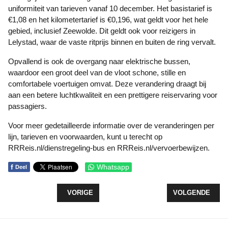
uniformiteit van tarieven vanaf 10 december. Het basistarief is
€1,08 en het kilometertarief is €0,196, wat geldt voor het hele
gebied, inclusief Zeewolde. Dit geldt ook voor reizigers in
Lelystad, waar de vaste ritprijs binnen en buiten de ring vervalt.
Opvallend is ook de overgang naar elektrische bussen,
waardoor een groot deel van de vloot schone, stille en
comfortabele voertuigen omvat. Deze verandering draagt bij
aan een betere luchtkwaliteit en een prettigere reiservaring voor
passagiers.
Voor meer gedetailleerde informatie over de veranderingen per
lijn, tarieven en voorwaarden, kunt u terecht op
RRReis.nl/dienstregeling-bus en RRReis.nl/vervoerbewijzen.
f
Whatsapp
Deel
VORIG ARTIKEL: ZIEKENHUIS ST JANSDAL EN Z
VOLGENDE ARTI
VORIGE
VOLGENDE