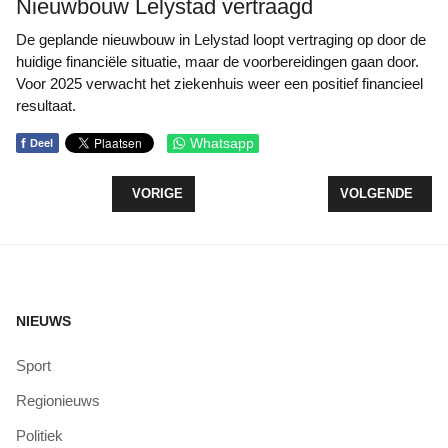
Nieuwbouw Lelystad vertraagd
De geplande nieuwbouw in Lelystad loopt vertraging op door de
huidige financiële situatie, maar de voorbereidingen gaan door.
Voor 2025 verwacht het ziekenhuis weer een positief financieel
resultaat.
f
Whatsapp
Deel
VORIG ARTIKEL: FLEVOLAND: GEEN TIJD VOOR S
VOLGENDE ARTI
VORIGE
VOLGENDE
NIEUWS
Sport
Regionieuws
Politiek