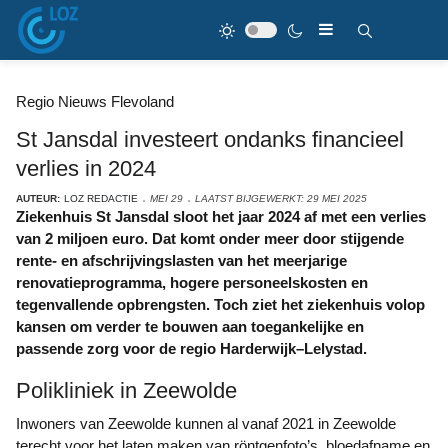
Regio Nieuws Flevoland
St Jansdal investeert ondanks financieel
verlies in 2024
AUTEUR:
LOZ REDACTIE
MEI 29
LAATST BIJGEWERKT: 29 MEI 2025
Ziekenhuis St Jansdal sloot het jaar 2024 af met een verlies
van 2 miljoen euro. Dat komt onder meer door stijgende
rente- en afschrijvingslasten van het meerjarige
renovatieprogramma, hogere personeelskosten en
tegenvallende opbrengsten. Toch ziet het ziekenhuis volop
kansen om verder te bouwen aan toegankelijke en
passende zorg voor de regio Harderwijk–Lelystad.
Polikliniek in Zeewolde
Inwoners van Zeewolde kunnen al vanaf 2021 in Zeewolde
terecht voor het laten maken van röntgenfoto’s, bloedafname en