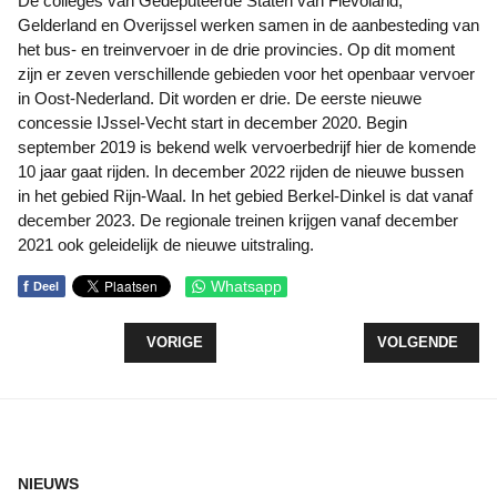
De colleges van Gedeputeerde Staten van Flevoland,
Gelderland en Overijssel werken samen in de aanbesteding van
het bus- en treinvervoer in de drie provincies. Op dit moment
zijn er zeven verschillende gebieden voor het openbaar vervoer
in Oost-Nederland. Dit worden er drie. De eerste nieuwe
concessie IJssel-Vecht start in december 2020. Begin
september 2019 is bekend welk vervoerbedrijf hier de komende
10 jaar gaat rijden. In december 2022 rijden de nieuwe bussen
in het gebied Rijn-Waal. In het gebied Berkel-Dinkel is dat vanaf
december 2023. De regionale treinen krijgen vanaf december
2021 ook geleidelijk de nieuwe uitstraling.
f
Whatsapp
Deel
VORIG ARTIKEL: ASBEST ERAF, ZONNEPANELEN 
VOLGENDE ARTI
VORIGE
VOLGENDE
NIEUWS