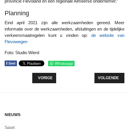
provincie Flevoland en een regionale Almeerse ondernemer.”
Planning
Eind april 2021 zijn alle werkzaamheden gereed. Meer
informatie over de werkzaamheden, afsluitingen en de tijdelijke
verkeersmaatregelen kunt u vinden op:
de website van
Flevowegen
Foto: Studio Wierd
f
Whatsapp
Deel
VORIG ARTIKEL: 1700 HA EXTRA BOS IN FLEVOLA
VOLGENDE ARTI
VORIGE
VOLGENDE
NIEUWS
Sport