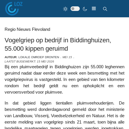
Regio Nieuws Flevoland
Vogelgriep op bedrijf in Biddinghuizen,
55.000 kippen geruimd
AUTEUR:
LOKALE OMROEP DRONTEN
MEI 15
LAATST BIJGEWERKT: 15 MEI 2026
Bij een pluimveebedrijf in Biddinghuizen zijn 55.000 leghennen
geruimd nadat daar eerder deze week een besmetting met het
vogelgriepvirus is vastgesteld. In een gebied van tien kilometer
rondom het bedrijf geldt nu een ophokplicht en een
vervoersverbod voor pluimvee.
In dat gebied liggen tientallen pluimveehouderijen. De
besmetting werd donderdagavond gemeld door het ministerie
van Landbouw, Visserij, Voedselzekerheid en Natuur. Het is de
eerste melding van vogelgriep sinds 21 maart, toen bijna alle
landelijke maatregelen tegen vogelgriep werden ingetrokken.