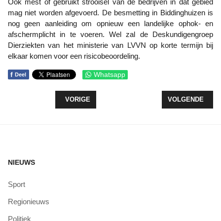
Ook mest of gebruikt strooisel van de bedrijven in dat gebied
mag niet worden afgevoerd. De besmetting in Biddinghuizen is
nog geen aanleiding om opnieuw een landelijke ophok- en
afschermplicht in te voeren. Wel zal de Deskundigengroep
Dierziekten van het ministerie van LVVN op korte termijn bij
elkaar komen voor een risicobeoordeling.
f
Whatsapp
Deel
VORIG ARTIKEL: CHALLENGE VAN NATUUR EN MI
VOLGENDE ARTI
VORIGE
VOLGENDE
NIEUWS
Sport
Regionieuws
Politiek