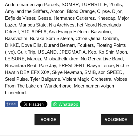
Andere namen zijn Parcels, SOMBR, TURNSTILE, 2hollis,
Amyl and the Sniffers, Antoon, Blood Orange, Clipse. Dijon,
Eefje de Visser, Geese, Hermanos Gutiérrez, Kneecap, Major
Lazer, Maribou State, Nia Archives, het Noord Nederlands
Orkest, S10, ADÉLA, Ana Frango Elétrico, Bassolino,
Bassvictim, Buraka Som Sistema, Chloe Qisha, Cobrah,
DIKKE, Dove Ellis, Durand Bernarr, Fcukers, Floating Points
(live), Guilt Trip, IJSLAND, JPEGMAFIA, Keo, Ko Shin Moon,
LEISURE, Maruja, Milolaathetlukken, Nu Genea Live Band,
Nusantara Beat, Pale Jay, PRESIDENT, Ravyn Lenae, Richie
Hawtin DEX EFX X0X, Skye Newman, SMIB, sor, SPEED,
Steel Pulse, Tyler Ballgame, Violent Magic Orchestra, Voices
From The Lake en Wunderhorse. Meer namen volgen
binnenkort.
f
Whatsapp
Deel
VORIG ARTIKEL: KINDEREN UIT FLEVOLAND LE
VOLGENDE ARTI
VORIGE
VOLGENDE