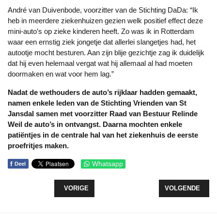
André van Duivenbode, voorzitter van de Stichting DaDa: “Ik
heb in meerdere ziekenhuizen gezien welk positief effect deze
mini-auto’s op zieke kinderen heeft. Zo was ik in Rotterdam
waar een ernstig ziek jongetje dat allerlei slangetjes had, het
autootje mocht besturen. Aan zijn blije gezichtje zag ik duidelijk
dat hij even helemaal vergat wat hij allemaal al had moeten
doormaken en wat voor hem lag.”
Nadat de wethouders de auto’s rijklaar hadden gemaakt,
namen enkele leden van de Stichting Vrienden van St
Jansdal samen met voorzitter Raad van Bestuur Relinde
Weil de auto’s in ontvangst. Daarna mochten enkele
patiëntjes in de centrale hal van het ziekenhuis de eerste
proefritjes maken.
f
Whatsapp
Deel
VORIG ARTIKEL: PATIËNTEN ST JANSDAL HEBBE
VOLGENDE ARTI
VORIGE
VOLGENDE