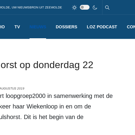
WOLDE, UW NIEUWSBRON UIT ZEEWOLDE
IO
TV
NIEUWS
DOSSIERS
LOZ PODCAST
CO
horst op donderdag 22
 AUGUSTUS 2019
keer haar Wiekenloop in en om de
lshorst. Dit is het begin van de