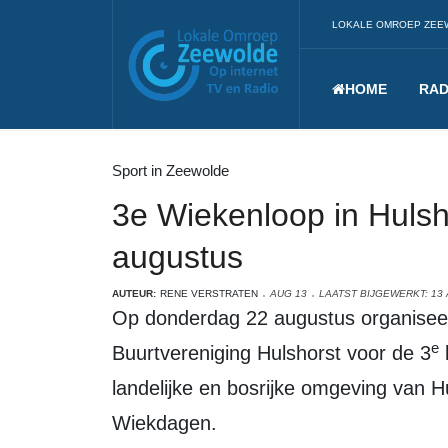
LOKALE OMROEP ZEE
HOME
RAD
Sport in Zeewolde
3e Wiekenloop in Huls
augustus
AUTEUR:
RENE VERSTRATEN
AUG 13
LAATST BIJGEWERKT: 13
Op donderdag 22 augustus organiseert loopgroep2000 in samenwerking met de
e
Buurtvereniging Hulshorst voor de 3
landelijke en bosrijke omgeving van Hu
Wiekdagen.