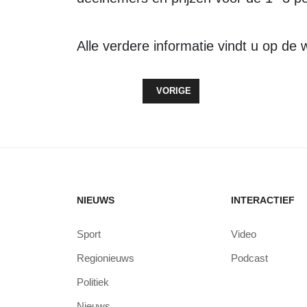
Alle verdere informatie vindt u op de 
VORIG ARTIKEL: STARTEN MET H
VORIGE
NIEUWS
INTERACTIEF
Sport
Video
Regionieuws
Podcast
Politiek
Nieuws