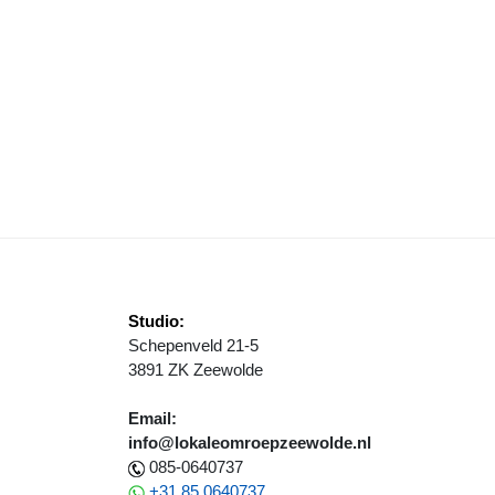
PEN NEDERLANDS HANSA KAMPIOENSCHAP IN ZEEWOLDE
Studio:
Schepenveld 21-5
3891 ZK Zeewolde
Email:
info@lokaleomroepzeewolde.nl
085-0640737
+31 85 0640737