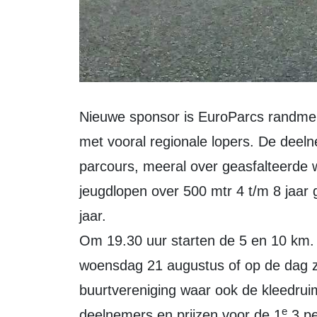
Nieuwe sponsor is EuroParcs randmeren. De eerste 2 edities waren erg sfeervol
met vooral regionale lopers. De deel
parcours, meeral over geasfalteerde 
jeugdlopen over 500 mtr 4 t/m 8 jaar
jaar.
Om 19.30 uur starten de 5 en 10 km. 
woensdag 21 augustus of op de dag ze
buurtvereniging waar ook de kleedruim
e
deelnemers en prijzen voor de 1
3 pe