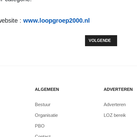
website :
www.loopgroep2000.nl
ARDLOPEN
VOLGENDE ARTIKEL: O
VOLGENDE
ALGEMEEN
ADVERTEREN
Bestuur
Adverteren
Organisatie
LOZ bereik
PBO
Contact