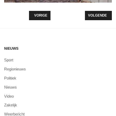
VORIG ARTIKEL: 13 APRIL START BEGINNERSCU
VOLGENDE ARTI
VORIGE
VOLGENDE
NIEUWS
Sport
Regionieuws
Politiek
Nieuws
Video
Zakelijk
Weerbericht