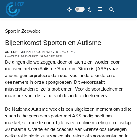
Sport in Zeewolde
Bijeenkomst Sporten en Autisme
AUTEUR:
GRENZELOOS BEWEGEN
MRT 19
LAATST BIJGEWERKT: 19 MAART 2021
De dingen die we zeggen, doen of laten zien, worden door
mensen met een Autisme Spectrum Stoornis (ASS) vaak
anders geïnterpreteerd dan door veel andere kinderen of
deelnemers in onze sportgroepen. Dit veroorzaakt
misverstanden of zelfs problemen. Voor de sportdeelnemer,
maar ook voor de trainers of de andere deelnemers.
De Nationale Autisme week is een uitgelezen moment om stil te
staan bij hetgeen een sporter met ASS nodig heeft om
makkelijker mee te doen.Tijdens een online meeting op dinsdag
30 maart a.s. vertellen de coaches van Grenzeloos Bewegen
welke rol je hierin kunt spelen als trainer of sportorganisator. In