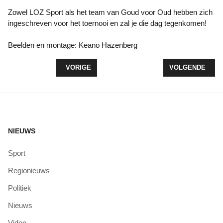
Zowel LOZ Sport als het team van Goud voor Oud hebben zich
ingeschreven voor het toernooi en zal je die dag tegenkomen!
Beelden en montage: Keano Hazenberg
VORIG ARTIKEL: TIJDSTRAF VOOR JENSON DE LE
VOLGENDE ARTI
VORIGE
VOLGENDE
NIEUWS
Sport
Regionieuws
Politiek
Nieuws
Video