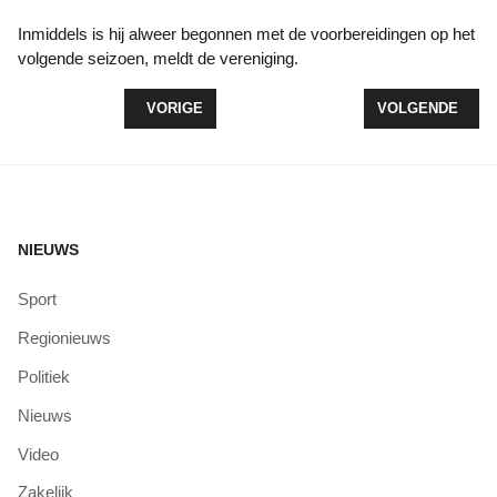
Inmiddels is hij alweer begonnen met de voorbereidingen op het
volgende seizoen, meldt de vereniging.
VORIG ARTIKEL: HOCKEYMEIDEN MO12-1 STELLEN
VOLGENDE ARTI
VORIGE
VOLGENDE
NIEUWS
Sport
Regionieuws
Politiek
Nieuws
Video
Zakelijk