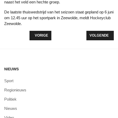
naast het veld een hechte groep.
De laatste thuiswedstrijd van het seizoen staat gepland op 6 juni
om 12.45 uur op het sportpark in Zeewolde, meldt Hockeyclub
Zeewolde.
VORIG ARTIKEL: NATIONAAL KORFBALTEAM VAN
VOLGENDE ARTI
VORIGE
VOLGENDE
NIEUWS
Sport
Regionieuws
Politiek
Nieuws
Video