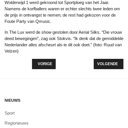
Wolderwijd 1 werd gekroond tot Sportploeg van het Jaar.
Namens de korfballers waren er echter slechts twee leden om
de prijs in ontvangst te nemen; de rest had gekozen voor de
Foute Party van Qmusic.
In The Lux werd de show gestolen door Aerial Silks. “Die vrouw
deed bewegingen”, zag ook Stokvis. “Ik denk dat de gemiddelde
Nederlander alles afscheurt als-ie dit ook doet.” (foto: Ruud van
Velzen)
VORIG ARTIKEL: ROSALIE VAN VLIET BESTE SCH
VOLGENDE ARTI
VORIGE
VOLGENDE
NIEUWS
Sport
Regionieuws