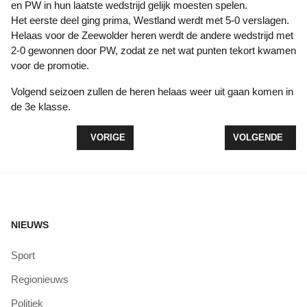
en PW in hun laatste wedstrijd gelijk moesten spelen.
Het eerste deel ging prima, Westland werdt met 5-0 verslagen.
Helaas voor de Zeewolder heren werdt de andere wedstrijd met
2-0 gewonnen door PW, zodat ze net wat punten tekort kwamen
voor de promotie.
Volgend seizoen zullen de heren helaas weer uit gaan komen in
de 3e klasse.
VORIG ARTIKEL: WINST VOOR THE HARRIERS TI
VOLGENDE ARTI
VORIGE
VOLGENDE
NIEUWS
Sport
Regionieuws
Politiek