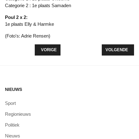
Categorie 2 : 1e plaats Samaden
Poul 2 x 2:
1e plaats Elly & Harmke
(Foto's: Adrie Rensen)
VORIG ARTIKEL: HOCKEY HEREN 1 GRIJPEN NAA
VOLGENDE ART
VORIGE
VOLGENDE
NIEUWS
Sport
Regionieuws
Politiek
Nieuws