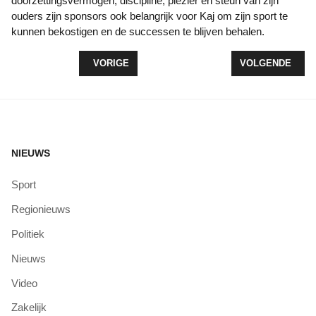
doorzettingsvermogen, discipline, plezier en steun van zijn
ouders zijn sponsors ook belangrijk voor Kaj om zijn sport te
kunnen bekostigen en de successen te blijven behalen.
VORIG ARTIKEL: 5 KM BAANWEDSTRIJD IN ZEEW
VOLGENDE ARTI
VORIGE
VOLGENDE
NIEUWS
Sport
Regionieuws
Politiek
Nieuws
Video
Zakelijk