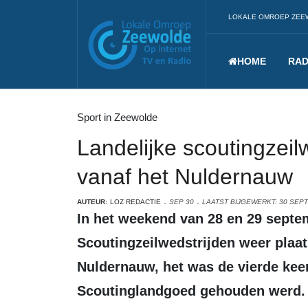
LOKALE OMROEP ZEE
HOME
RAD
Sport in Zeewolde
Landelijke scoutingzei
vanaf het Nuldernauw
AUTEUR:
LOZ REDACTIE
SEP 30
LAATST BIJGEWERKT: 30 SEP
In het weekend van 28 en 29 september vonden de Landelijke
Scoutingzeilwedstrijden weer plaat
Nuldernauw, het was de vierde keer
Scoutinglandgoed gehouden werd. I