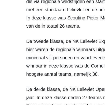
die via regionale wedstrijden een sta
met een standaard Lelievlet en de bem
In deze klasse was Scouting Pieter M
van de in totaal 26 teams.
De tweede klasse, de NK Lelievlet Explorers, is voor deelnemers tot 18 jaar. Ook
hier waren de regionale winnaars uit
minimaal vijf personen en vaart even
winnaar in deze klasse was de Corne
hoogste aantal teams, namelijk 38.
De derde klasse, de NK Lelievlet Open Klasse, is bestemd voor zeilers vanaf 17
jaar. In deze klasse deden 27 teams 