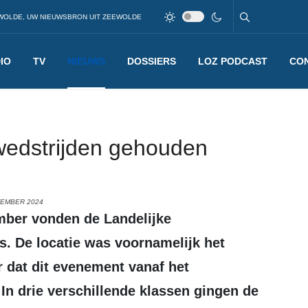
WOLDE, UW NIEUWSBRON UIT ZEEWOLDE
IO
TV
NIEUWS
DOSSIERS
LOZ PODCAST
CO
lwedstrijden gehouden
TEMBER 2024
s. De locatie was voornamelijk het
 dat dit evenement vanaf het
n drie verschillende klassen gingen de