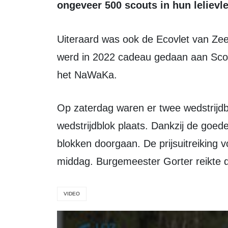
ongeveer 500 scouts in hun lelievle
Uiteraard was ook de Ecovlet van Zeewolde op het water te vinden. Deze vlet
werd in 2022 cadeau gedaan aan Sco
het NaWaKa.
Op zaterdag waren er twee wedstrijdblokken en op zondag vond het derde
wedstrijdblok plaats. Dankzij de goe
blokken doorgaan. De prijsuitreiking 
middag. Burgemeester Gorter reikte de 
VIDEO