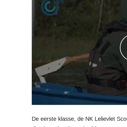
De eerste klasse, de NK Lelievlet Scouts, is bedoeld voor deelnemers tot 15 jaar