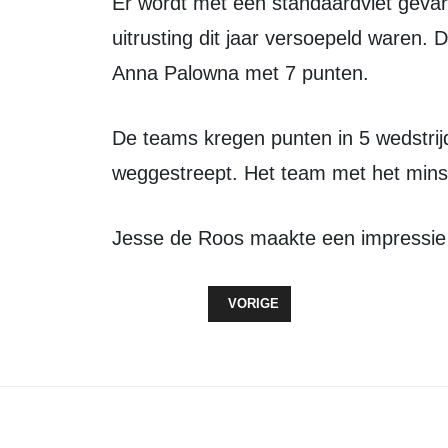
Er wordt met een standaardvlet gevar
uitrusting dit jaar versoepeld waren
Anna Palowna met 7 punten.
De teams kregen punten in 5 wedstrijden, waarbij de slechtste wedstrijd werd
weggestreept. Het team met het minst
Jesse de Roos maakte een impressie 
VORIG ARTIKEL: KAJ JANNING: 
VORIGE