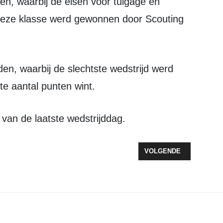
en, waarbij de eisen voor tuigage en
. Deze klasse werd gewonnen door Scouting
e aantal punten wint.
van de laatste wedstrijddag.
OP WEG NAAR HET NEDERLANDS KAMPIOENSCHAP IN DE MOTORCROSS
VOLGENDE ARTIKEL: HA
VOLGENDE