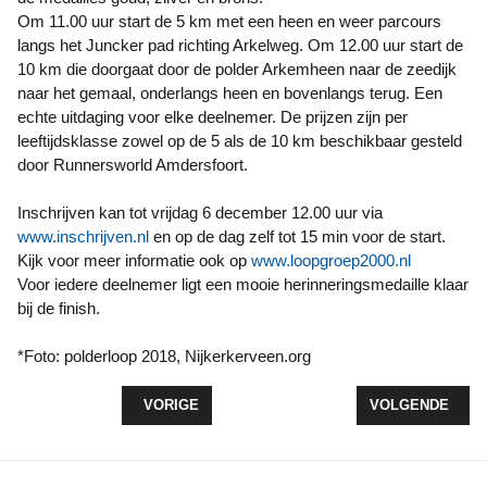
Om 11.00 uur start de 5 km met een heen en weer parcours
langs het Juncker pad richting Arkelweg. Om 12.00 uur start de
10 km die doorgaat door de polder Arkemheen naar de zeedijk
naar het gemaal, onderlangs heen en bovenlangs terug. Een
echte uitdaging voor elke deelnemer. De prijzen zijn per
leeftijdsklasse zowel op de 5 als de 10 km beschikbaar gesteld
door Runnersworld Amdersfoort.
Inschrijven kan tot vrijdag 6 december 12.00 uur via
www.inschrijven.nl
en op de dag zelf tot 15 min voor de start.
Kijk voor meer informatie ook op
www.loopgroep2000.nl
Voor iedere deelnemer ligt een mooie herinneringsmedaille klaar
bij de finish.
*Foto: polderloop 2018, Nijkerkerveen.org
VORIG ARTIKEL: SAMEN NAAR HET LOKAAL SPO
VOLGENDE ARTI
VORIGE
VOLGENDE