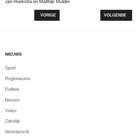
Jan Hoekstra en Matthijs Mulder.
VORIG ARTIKEL: Z-SPORT: EEN DAG VOL SPORT
VOLGENDE ARTI
VORIGE
VOLGENDE
NIEUWS
Sport
Regionieuws
Politiek
Nieuws
Video
Zakelijk
Weerbericht