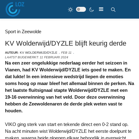
Sport in Zeewolde
KV Wolderwijd/DYZLE blijft keurig derde
AUTEUR:
KV WOLDERWIJD/DYZLE
FEB 11
LAATST BIJGEWERKT: 11 FEBRUARI 2024
Na een zeer ongelukkige nederlaag eerder het seizoen in
Vianen, had KV Wolderwijd/DYZLE iets goed te maken. En
dat lukte! In een intensieve wedstrijd liepen de emoties
soms hoog op maar bleef het allemaal binnen de perken. Na
het laatste fluitsignaal stapte Wolderwijd/DYZLE met een
19-16 overwinning van het veld. Door deze overwinning
hebben de Zeewoldenaren de derde plek weten vast te
houden.
VIKO ging sterk van start en tekende direct een 0-2 stand op.
Na acht minuten wist Wolderwijd/DYZLE het eerste doelpunt te
maken, waarna beide ploegen elkaar behoorlijk in evenwicht