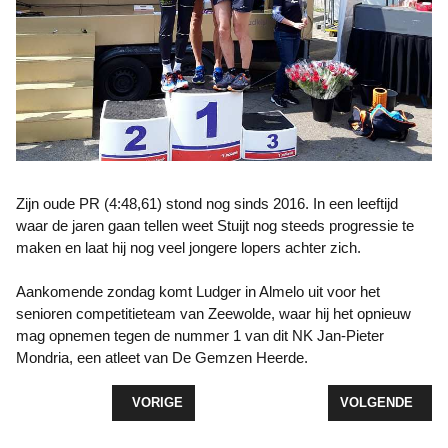
Zijn oude PR (4:48,61) stond nog sinds 2016. In een leeftijd
waar de jaren gaan tellen weet Stuijt nog steeds progressie te
maken en laat hij nog veel jongere lopers achter zich.
Aankomende zondag komt Ludger in Almelo uit voor het
senioren competitieteam van Zeewolde, waar hij het opnieuw
mag opnemen tegen de nummer 1 van dit NK Jan-Pieter
Mondria, een atleet van De Gemzen Heerde.
VORIG ARTIKEL: MINI MARATHON NIET ALLEEN V
VOLGENDE ARTI
VORIGE
VOLGENDE