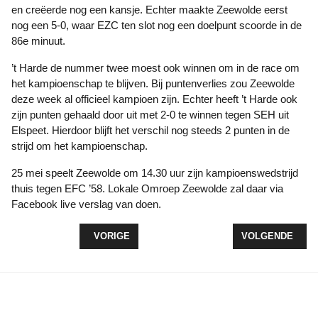
en creëerde nog een kansje. Echter maakte Zeewolde eerst
nog een 5-0, waar EZC ten slot nog een doelpunt scoorde in de
86e minuut.
’t Harde de nummer twee moest ook winnen om in de race om
het kampioenschap te blijven. Bij puntenverlies zou Zeewolde
deze week al officieel kampioen zijn. Echter heeft ’t Harde ook
zijn punten gehaald door uit met 2-0 te winnen tegen SEH uit
Elspeet. Hierdoor blijft het verschil nog steeds 2 punten in de
strijd om het kampioenschap.
25 mei speelt Zeewolde om 14.30 uur zijn kampioenswedstrijd
thuis tegen EFC ’58. Lokale Omroep Zeewolde zal daar via
Facebook live verslag van doen.
VORIG ARTIKEL: LUDGER STUIJT 3E PLAATS NK 1
VOLGENDE ARTI
VORIGE
VOLGENDE