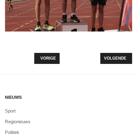
VORIG ARTIKEL: SUPER SATURDAY BIJ KV WOLD
VOLGENDE ARTIK
VORIGE
VOLGENDE
NIEUWS
Sport
Regionieuws
Politiek