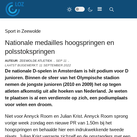
Sport in Zeewolde
Nationale medailles hoogspringen en
polsstokspringen
AUTEUR:
ZEEWOLDE ATLETIEK
SEP 11
LAATST BIJGEWERKT: 11 SEPTEMBER 2022
De nationale D-spelen in Amsterdam is hét podium voor D
junioren. Binnen de sfeer van het Olympische stadion
nemen de jongste junioren (2010 en 2009) het op tegen
atleten afkomstig uit alle hoeken van Nederland. Je weten
te plaatsen is al een verdienste op zich, een podiumplaats
voor velen een droom.
Niet voor Annyck Room en Julian Krist. Annyck Room sprong
vorige week zondag een nieuwe PR van 1.50m bij het
hoogspringen en behaalde hier een indrukwekkende tweede
plaats. Julian Krist verraste zichzelf en de omstanders met een