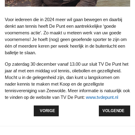
Voor iedereen die in 2024 meer wil gaan bewegen en daarbij
denkt aan tennis heeft De Punt een aantrekkelijke ‘goede
voornemens actie’. Zo maakt u meteen werk van uw goede
voornemens! Je hoeft (nog) geen geoefende sporter te zijn om
één of meerdere keren per week heerlijk in de buitenlucht een
balletje te slaan.
Op zaterdag 30 december vanaf 13.00 uur sluit TV De Punt het
jaar af met een middag vol tennis, oliebollen en gezelligheid.
Mocht u in de gelegenheid zijn, dan kunt u langskomen om
nader kennis te maken met Koop en de gezelligste
tennisvereniging van Zeewolde. Meer informatie is natuurlijk ook
te vinden op de website van TV De Punt:
www.tvdepunt.nl
VORIG ARTIKEL: MELD JE AAN VOOR DE GRATIS
VOLGENDE ARTI
VORIGE
VOLGENDE