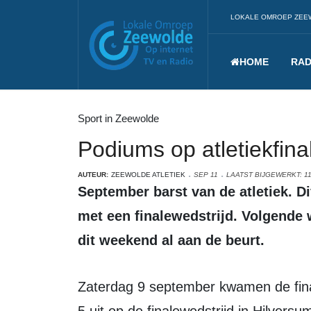
LOKALE OMROEP ZEE
HOME
RAD
Sport in Zeewolde
Podiums op atletiekfina
AUTEUR:
ZEEWOLDE ATLETIEK
SEP 11
LAATST BIJGEWERKT: 1
September barst van de atletiek. Diverse competities worden afgesloten
met een finalewedstrijd. Volgende 
dit weekend al aan de beurt.
Zaterdag 9 september kwamen de finalisten van alle vier de poules uit regio 2 en