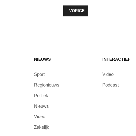
VORIG ARTIKEL: WOLDERWIJD/DY
VORIGE
NIEUWS
INTERACTIEF
Sport
Video
Regionieuws
Podcast
Politiek
Nieuws
Video
Zakelijk