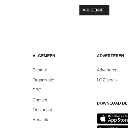
ZLE BOEKT BELANGRIJKE WINST IN HAARLEM
VOLGENDE ARTIKEL: H
VOLGENDE
ALGEMEEN
ADVERTEREN
Bestuur
Adverteren
Organisatie
LOZ bereik
PBO
Contact
DOWNLOAD DE 
Ontvangst
Redactie