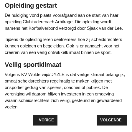
Opleiding gestart
De huldiging vond plaats voorafgaand aan de start van haar
opleiding Clubkadercoach Arbitrage. Die opleiding wordt
namens het Korfbalverbond verzorgd door Sjaak van der Lee.
Tijdens de opleiding leren deelnemers hoe zij scheidsrechters
kunnen opleiden en begeleiden. Ook is er aandacht voor het
creëren van een veilig ontwikkelklimaat binnen de sport.
Veilig sportklimaat
Volgens KV Wolderwijd/DYZLE is dat veilige klimaat belangrijk,
omdat scheidsrechters regelmatig te maken krijgen met
onsportief gedrag van spelers, coaches of publiek. De
vereniging wil daarom blijven investeren in een omgeving
waarin scheidsrechters zich veilig, gesteund en gewaardeerd
voelen.
VORIG ARTIKEL: KV WOLDERWIJD/DYZLE VERLI
VOLGENDE ARTI
VORIGE
VOLGENDE