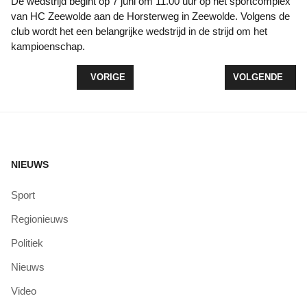
De wedstrijd begint op 7 juni om 11.00 uur op het sportcomplex
van HC Zeewolde aan de Horsterweg in Zeewolde. Volgens de
club wordt het een belangrijke wedstrijd in de strijd om het
kampioenschap.
VORIG ARTIKEL: SCHEIDSRECHTER MEETSMA GEH
VOLGENDE ARTI
VORIGE
VOLGENDE
NIEUWS
Sport
Regionieuws
Politiek
Nieuws
Video