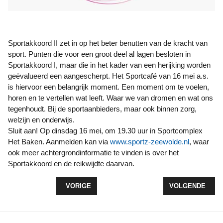
Sportakkoord II zet in op het beter benutten van de kracht van
sport. Punten die voor een groot deel al lagen besloten in
Sportakkoord I, maar die in het kader van een herijking worden
geëvalueerd een aangescherpt. Het Sportcafé van 16 mei a.s.
is hiervoor een belangrijk moment. Een moment om te voelen,
horen en te vertellen wat leeft. Waar we van dromen en wat ons
tegenhoudt. Bij de sportaanbieders, maar ook binnen zorg,
welzijn en onderwijs.
Sluit aan! Op dinsdag 16 mei, om 19.30 uur in Sportcomplex
Het Baken. Aanmelden kan via
www.sportz-zeewolde.nl
, waar
ook meer achtergrondinformatie te vinden is over het
Sportakkoord en de reikwijdte daarvan.
VORIG ARTIKEL: NATIONALE BEWEEGWEEK 65+.
VOLGENDE ART
VORIGE
VOLGENDE