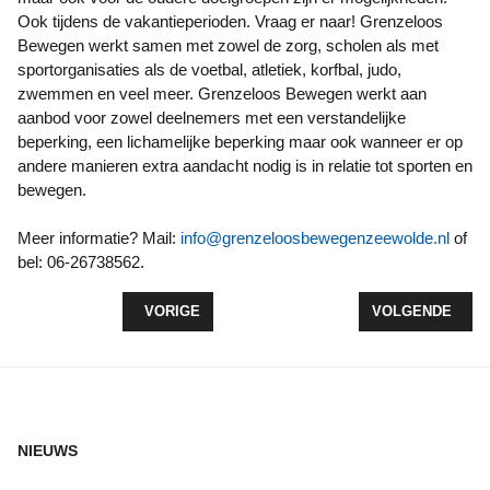
Ook tijdens de vakantieperioden. Vraag er naar! Grenzeloos
Bewegen werkt samen met zowel de zorg, scholen als met
sportorganisaties als de voetbal, atletiek, korfbal, judo,
zwemmen en veel meer. Grenzeloos Bewegen werkt aan
aanbod voor zowel deelnemers met een verstandelijke
beperking, een lichamelijke beperking maar ook wanneer er op
andere manieren extra aandacht nodig is in relatie tot sporten en
bewegen.
Meer informatie? Mail:
info@grenzeloosbewegenzeewolde.nl
of
bel: 06-26738562.
VORIG ARTIKEL: DRIEVOUDIGE ZEGE VOOR PUPI
VOLGENDE ARTI
VORIGE
VOLGENDE
NIEUWS