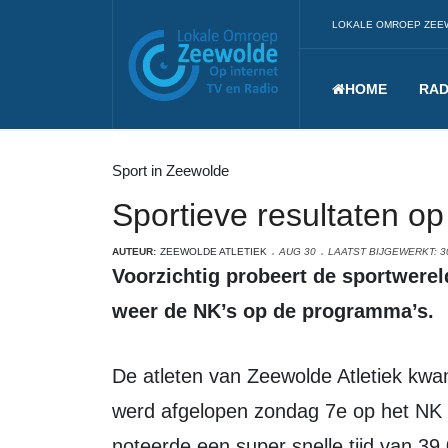
LOKALE OMROEP ZEE
HOME
RAD
Sport in Zeewolde
Sportieve resultaten op
AUTEUR:
ZEEWOLDE ATLETIEK
AUG 30
LAATST BIJGEWERKT: 3
Voorzichtig probeert de sportwereld de schade in te halen en zien we ook
weer de NK’s op de programma’s.
De atleten van Zeewolde Atletiek kwamen hierin sterk naar voren. Ludger Stuijt
werd afgelopen zondag 7e op het NK 1
noteerde een super snelle tijd van 39