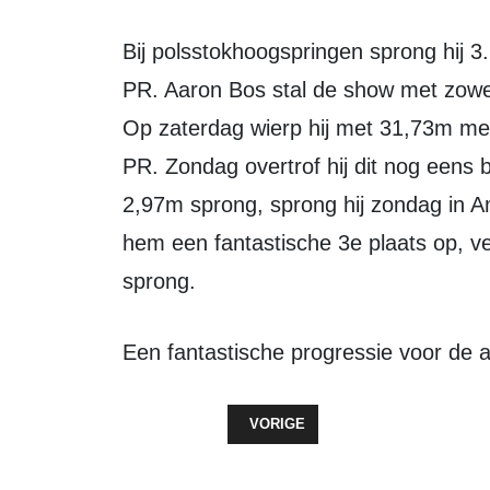
Bij polsstokhoogspringen sprong hij 3.10m, eveneens een verbetering van zijn
PR. Aaron Bos stal de show met zowe
Op zaterdag wierp hij met 31,73m me
PR. Zondag overtrof hij dit nog eens b
2,97m sprong, sprong hij zondag in A
hem een fantastische 3e plaats op, 
sprong.
Een fantastische progressie voor de 
VORIG ARTIKEL: VOORSTELLING 
VORIGE