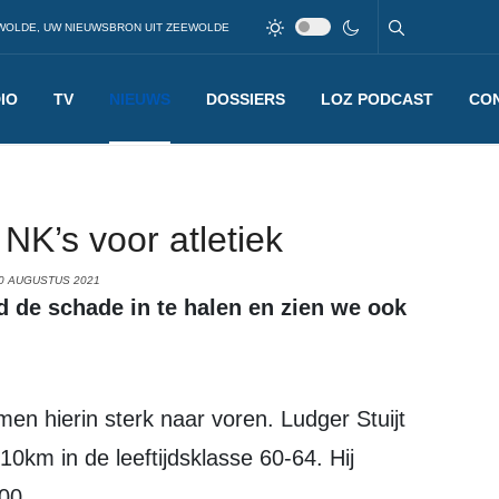
WOLDE, UW NIEUWSBRON UIT ZEEWOLDE
IO
TV
NIEUWS
DOSSIERS
LOZ PODCAST
CO
 NK’s voor atletiek
0 AUGUSTUS 2021
0km in de leeftijdsklasse 60-64. Hij
.00.