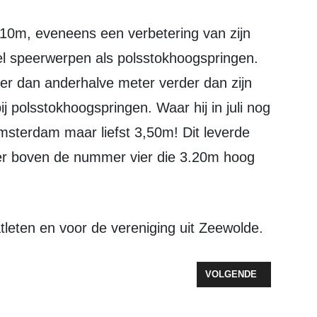
l speerwerpen als polsstokhoogspringen.
er dan anderhalve meter verder dan zijn
ij polsstokhoogspringen. Waar hij in juli nog
msterdam maar liefst 3,50m! Dit leverde
ver boven de nummer vier die 3.20m hoog
atleten en voor de vereniging uit Zeewolde.
VOOR SPORTCLUBS IN ZEEWOLDE
VOLGENDE ARTIKEL: K
VOLGENDE