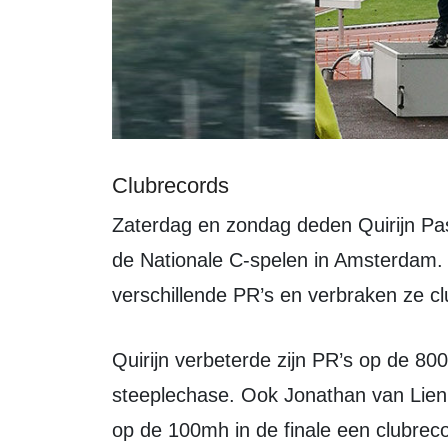
Clubrecords
Zaterdag en zondag deden Quirijn Pastoor, Jonathan van Lien en Aaron Bos met
de Nationale C-spelen in Amsterdam. 
verschillende PR’s en verbraken ze c
Quirijn verbeterde zijn PR’s op de 800m en 1500m en werd 6e op de 1500m
steeplechase. Ook Jonathan van Lien wi
op de 100mh in de finale een clubreco