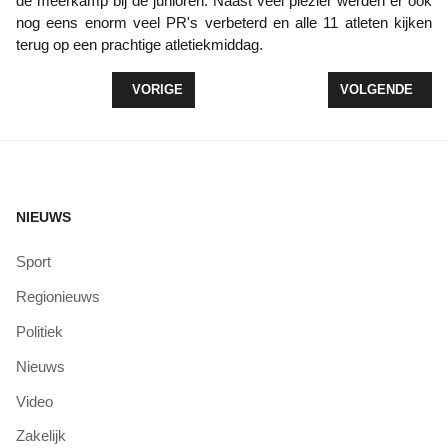
de meerkamp bij de junioren. Naast veel plezier werden er ook
nog eens enorm veel PR's verbeterd en alle 11 atleten kijken
terug op een prachtige atletiekmiddag.
VORIG ARTIKEL: DEELNEMERS LOKO-LOOP TROT
VOLGENDE ARTI
VORIGE
VOLGENDE
NIEUWS
Sport
Regionieuws
Politiek
Nieuws
Video
Zakelijk