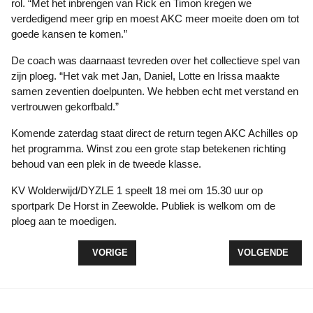
rol. “Met het inbrengen van Rick en Timon kregen we
verdedigend meer grip en moest AKC meer moeite doen om tot
goede kansen te komen.”
De coach was daarnaast tevreden over het collectieve spel van
zijn ploeg. “Het vak met Jan, Daniel, Lotte en Irissa maakte
samen zeventien doelpunten. We hebben echt met verstand en
vertrouwen gekorfbald.”
Komende zaterdag staat direct de return tegen AKC Achilles op
het programma. Winst zou een grote stap betekenen richting
behoud van een plek in de tweede klasse.
KV Wolderwijd/DYZLE 1 speelt 18 mei om 15.30 uur op
sportpark De Horst in Zeewolde. Publiek is welkom om de
ploeg aan te moedigen.
VORIG ARTIKEL: JONGEREN ORGANISEREN PADE
VOLGENDE ARTI
VORIGE
VOLGENDE