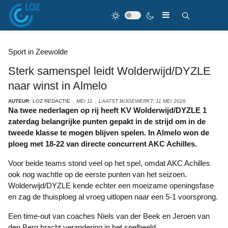
Sport in Zeewolde
Sterk samenspel leidt Wolderwijd/DYZLE
naar winst in Almelo
AUTEUR:
LOZ REDACTIE
MEI 11
LAATST BIJGEWERKT: 11 MEI 2026
Na twee nederlagen op rij heeft KV Wolderwijd/DYZLE 1
zaterdag belangrijke punten gepakt in de strijd om in de
tweede klasse te mogen blijven spelen. In Almelo won de
ploeg met 18-22 van directe concurrent AKC Achilles.
Voor beide teams stond veel op het spel, omdat AKC Achilles
ook nog wachtte op de eerste punten van het seizoen.
Wolderwijd/DYZLE kende echter een moeizame openingsfase
en zag de thuisploeg al vroeg uitlopen naar een 5-1 voorsprong.
Een time-out van coaches Niels van der Beek en Jeroen van
den Berg bracht verandering in het spelbeeld.