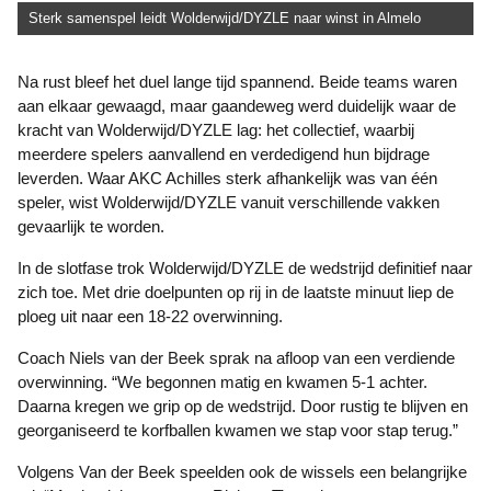
Sterk samenspel leidt Wolderwijd/DYZLE naar winst in Almelo
Na rust bleef het duel lange tijd spannend. Beide teams waren
aan elkaar gewaagd, maar gaandeweg werd duidelijk waar de
kracht van Wolderwijd/DYZLE lag: het collectief, waarbij
meerdere spelers aanvallend en verdedigend hun bijdrage
leverden. Waar AKC Achilles sterk afhankelijk was van één
speler, wist Wolderwijd/DYZLE vanuit verschillende vakken
gevaarlijk te worden.
In de slotfase trok Wolderwijd/DYZLE de wedstrijd definitief naar
zich toe. Met drie doelpunten op rij in de laatste minuut liep de
ploeg uit naar een 18-22 overwinning.
Coach Niels van der Beek sprak na afloop van een verdiende
overwinning. “We begonnen matig en kwamen 5-1 achter.
Daarna kregen we grip op de wedstrijd. Door rustig te blijven en
georganiseerd te korfballen kwamen we stap voor stap terug.”
Volgens Van der Beek speelden ook de wissels een belangrijke