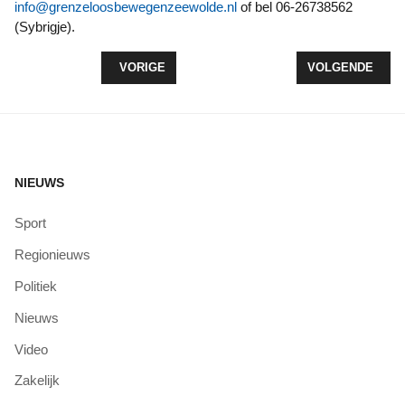
info@grenzeloosbewegenzeewolde.nl
of bel 06-26738562
(Sybrigje).
VORIG ARTIKEL: PUMPTRACKBAAN OP RAADHUIS
VOLGENDE ARTI
VORIGE
VOLGENDE
NIEUWS
Sport
Regionieuws
Politiek
Nieuws
Video
Zakelijk