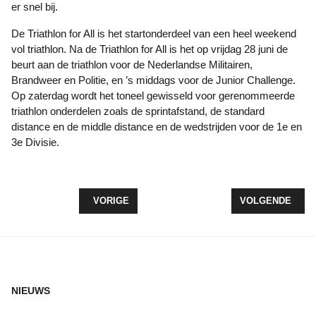
er snel bij.
De Triathlon for All is het startonderdeel van een heel weekend
vol triathlon. Na de Triathlon for All is het op vrijdag 28 juni de
beurt aan de triathlon voor de Nederlandse Militairen,
Brandweer en Politie, en ’s middags voor de Junior Challenge.
Op zaterdag wordt het toneel gewisseld voor gerenommeerde
triathlon onderdelen zoals de sprintafstand, de standard
distance en de middle distance en de wedstrijden voor de 1e en
3e Divisie.
VORIG ARTIKEL: TWEE SPELERS UIT ZEEWOLDE
VOLGENDE ARTIK
VORIGE
VOLGENDE
NIEUWS