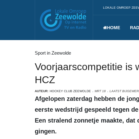
LOKALE OMROEP ZEE
HOME
RAD
Sport in Zeewolde
Voorjaarscompetitie is
HCZ
AUTEUR:
HOCKEY CLUB ZEEWOLDE
MRT 18
LAATST BIJGEWERK
Afgelopen zaterdag hebben de jongens J6E1 van Hockeyclub Zeewolde de
eerste wedstrijd gespeeld tegen d
Een stralend zonnetje maakte, dat 
gingen.