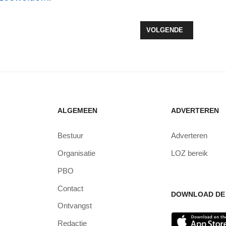
RAINER VOOR ZEEWOLDE
VOLGENDE ARTIKEL: T
VOLGENDE
ALGEMEEN
ADVERTEREN
Bestuur
Adverteren
Organisatie
LOZ bereik
PBO
Contact
DOWNLOAD DE 
Ontvangst
Redactie