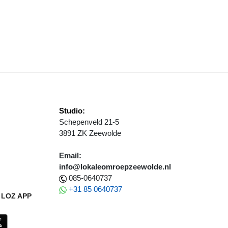
OP VIJF PLAATSEN REGIONALE CROSSLOOP
Studio:
Schepenveld 21-5
3891 ZK Zeewolde
Email:
info@lokaleomroepzeewolde.nl
085-0640737
+31 85 0640737
LOZ APP