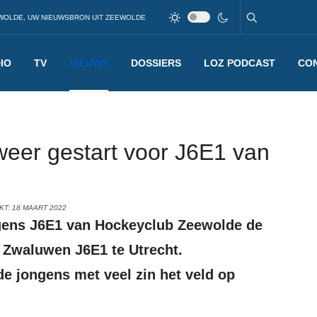
WOLDE, UW NIEUWSBRON UIT ZEEWOLDE
IO
TV
NIEUWS
DOSSIERS
LOZ PODCAST
CO
 weer gestart voor J6E1 van
T: 18 MAART 2022
e Zwaluwen J6E1 te Utrecht.
de jongens met veel zin het veld op