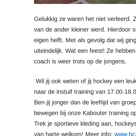
Gelukkig ze waren het niet verleerd. Ze speelden hoge druk, waardoor het veld
van de ander kleiner werd. Hierdoor
eigen helft. Met als gevolg dat wij g
uiteindelijk. Wat een feest! Ze hebbe
coach is weer trots op de jongens.
Wil jij ook weten of jij hockey een leuke sport vindt? Kom op woensdagmiddag
naar de instuif training van 17.00-18.
Ben jij jonger dan de leeftijd van gr
bewegen bij onze Kabouter training 
Trek je sportieve kleding aan, hockey
van harte welkom! Meer info:
www.hcz