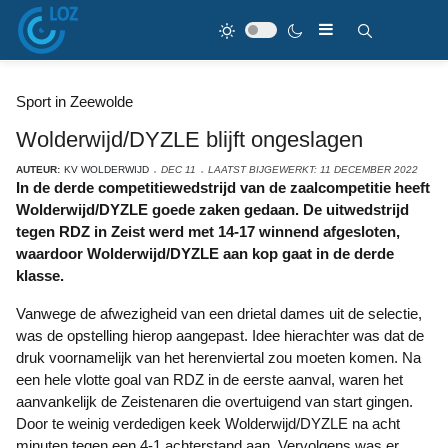
Sport in Zeewolde
Wolderwijd/DYZLE blijft ongeslagen
AUTEUR:
KV WOLDERWIJD
DEC 11
LAATST BIJGEWERKT: 11 DECEMBER 2022
In de derde competitiewedstrijd van de zaalcompetitie heeft
Wolderwijd/DYZLE goede zaken gedaan. De uitwedstrijd
tegen RDZ in Zeist werd met 14-17 winnend afgesloten,
waardoor Wolderwijd/DYZLE aan kop gaat in de derde
klasse.
Vanwege de afwezigheid van een drietal dames uit de selectie,
was de opstelling hierop aangepast. Idee hierachter was dat de
druk voornamelijk van het herenviertal zou moeten komen. Na
een hele vlotte goal van RDZ in de eerste aanval, waren het
aanvankelijk de Zeistenaren die overtuigend van start gingen.
Door te weinig verdedigen keek Wolderwijd/DYZLE na acht
minuten tegen een 4-1 achterstand aan. Vervolgens was er