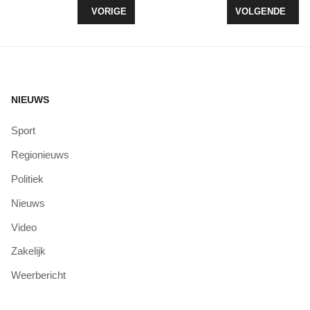
VORIG ARTIKEL: INTRODUCTIEWEKEN HARDLOPE
VOLGENDE ARTI
VORIGE
VOLGENDE
NIEUWS
Sport
Regionieuws
Politiek
Nieuws
Video
Zakelijk
Weerbericht