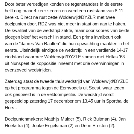
Door beter verdedigen konden de tegenstanders in de eerste
helft nog maar 4 keer scoren en werd een ruststand van 8-11
bereikt. Direct na rust zette Wolderwijd/DYZLR met twee
doelpunten door, RDZ was niet meer in staat om aan te haken.
De kwaliteit van de wedstrijd zakte, maar door scores van beide
ploegen bleef het verschil in stand. Een prima invalbeurt ook
van de “dames Van Raalten” die hun opwachting maakten in het
eerste. Uiteindelijk eindigde de wedstrijd in een verdiende 14-17
eindstand waarmee Wolderwijd/DYZLE samen met Hellas ‘63
uit Nunspeet de koppositie inneemt met drie overwinningen in
evenzoveel wedstrijden.
Zaterdag staat de tweede thuiswedstrijd van Wolderwijd/DYZLE
op het programma tegen de Eemvogels uit Soest, waar tegen
ook gespeeld is in de veldcompetitie. De wedstrijd wordt
gespeeld op zaterdag 17 december om 13.45 uur in Sporthal de
Horst.
Doelpuntenmakers: Matthijs Mulder (5), Rick Bultman (4), Jan
Hoekstra (4), Jouke Engelsman (2) en Demi Ernsten (2).