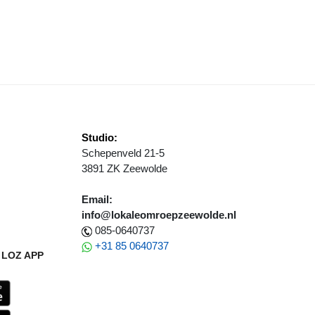
ANMELDING KANDIDATEN SPORTGALA ZEEWOLDE VAN START
Studio:
Schepenveld 21-5
3891 ZK Zeewolde
Email:
info@lokaleomroepzeewolde.nl
085-0640737
+31 85 0640737
LOZ APP