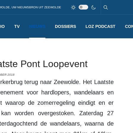
WOLDE, UW NIEUWSBRON UIT ZEEWOLDE
IO
TV
NIEUWS
DOSSIERS
LOZ PODCAST
CO
atste Pont Loopevent
OBER 2018
venement voor hardlopers, wandelaars en
t waarop de zomerregeling eindigt en er
g kan worden overgestoken. Zaterdag 27
aterdagochtend de wandelaars, waarna de