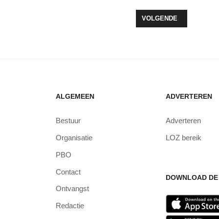
 VOOR MENSEN MET EEN BEPERKING
VOLGENDE ARTIKEL: A
VOLGENDE
ALGEMEEN
ADVERTEREN
Bestuur
Adverteren
Organisatie
LOZ bereik
PBO
Contact
DOWNLOAD DE 
Ontvangst
Redactie