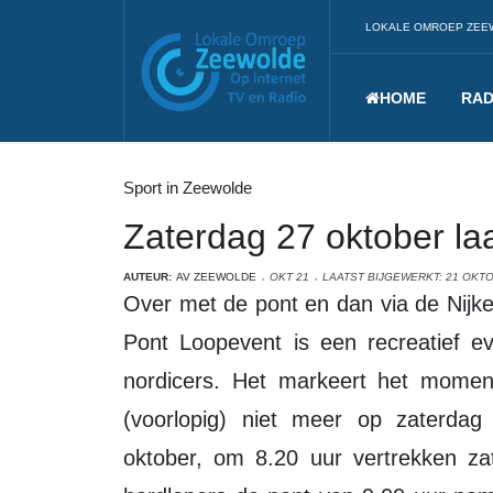
LOKALE OMROEP ZEE
HOME
RAD
Sport in Zeewolde
Zaterdag 27 oktober la
AUTEUR:
AV ZEEWOLDE
OKT 21
LAATST BIJGEWERKT: 21 OKT
Over met de pont en dan via de Nijkerkerbrug terug naar Zeewolde. Het Laatste
Pont Loopevent is een recreatief e
nordicers. Het markeert het momen
(voorlopig) niet meer op zaterda
oktober, om 8.20 uur vertrekken z