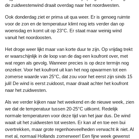
de zuidwestenwind draait overdag naar het noordwesten.
Ook donderdag ziet er prima uit qua weer. Er is genoeg ruimte
voor de zon en de temperatuur klimt nog iets verder dan op
woensdag en komt uit op 23°C. Er staat maar weinig wind
vanuit het noordoosten.
Het droge weer lijkt maar van korte duur te zijn. Op vrijdag trekt
er waarschijnlijk in de loop van de dag een koufront over, met
wat regen als gevolg. Wanneer precies is op deze termijn nog
onzeker. Voor het koufront uit kan het nog opwarmen tot een
zomerse waarde van 25°C, dat zou voor het eerst zijn sinds 15
juli! De wind is eerst zuidoost, maar draait achter het koufront
naar het zuidwesten.
Als we verder kijken naar het weekend en de nieuwe week, zien
we dat de temperatuur tussen 20-25°C uitkomt. Redelijk
normale temperaturen voor deze tijd van het jaar dus. De wind
waait uit het zuidwesten tot westen. Er kan af en toe een bui
overtrekken, maar grote regenhoeveelheden verwacht ik niet. Al
met al, normaal Hollands zomerweer! Een fijne week gewenst